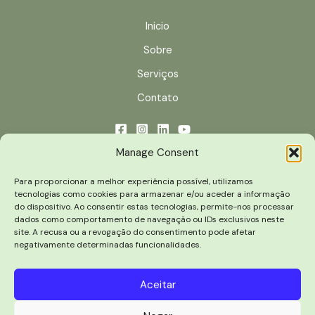
Inicio
Sobre
Serviços
Contato
Manage Consent
Termos e condicoes
Politica de Cookies
Para proporcionar a melhor experiência possível, utilizamos
Politica de Privacidade
tecnologias como cookies para armazenar e/ou aceder a informação
do dispositivo. Ao consentir estas tecnologias, permite-nos processar
Cookie Policy (EU)
dados como comportamento de navegação ou IDs exclusivos neste
site. A recusa ou a revogação do consentimento pode afetar
negativamente determinadas funcionalidades.
Aceitar